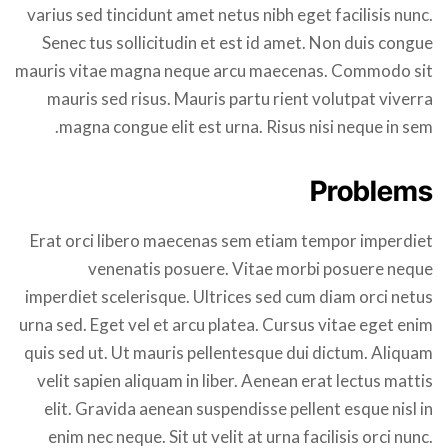
varius sed tincidunt amet netus nibh eget facilisis nunc.
Senec tus sollicitudin et est id amet. Non duis congue
mauris vitae magna neque arcu maecenas. Commodo sit
mauris sed risus. Mauris partu rient volutpat viverra
magna congue elit est urna. Risus nisi neque in sem.
Problems
Erat orci libero maecenas sem etiam tempor imperdiet
venenatis posuere. Vitae morbi posuere neque
imperdiet scelerisque. Ultrices sed cum diam orci netus
urna sed. Eget vel et arcu platea. Cursus vitae eget enim
quis sed ut. Ut mauris pellentesque dui dictum. Aliquam
velit sapien aliquam in liber. Aenean erat lectus mattis
elit. Gravida aenean suspendisse pellent esque nisl in
enim nec neque. Sit ut velit at urna facilisis orci nunc.