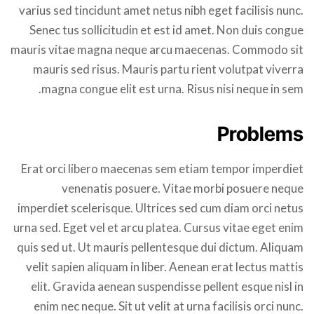
varius sed tincidunt amet netus nibh eget facilisis nunc.
Senec tus sollicitudin et est id amet. Non duis congue
mauris vitae magna neque arcu maecenas. Commodo sit
mauris sed risus. Mauris partu rient volutpat viverra
magna congue elit est urna. Risus nisi neque in sem.
Problems
Erat orci libero maecenas sem etiam tempor imperdiet
venenatis posuere. Vitae morbi posuere neque
imperdiet scelerisque. Ultrices sed cum diam orci netus
urna sed. Eget vel et arcu platea. Cursus vitae eget enim
quis sed ut. Ut mauris pellentesque dui dictum. Aliquam
velit sapien aliquam in liber. Aenean erat lectus mattis
elit. Gravida aenean suspendisse pellent esque nisl in
enim nec neque. Sit ut velit at urna facilisis orci nunc.