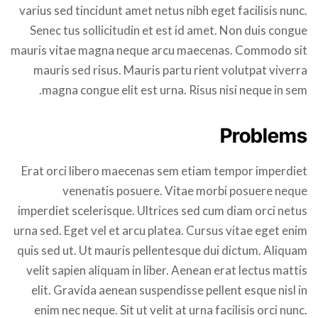
varius sed tincidunt amet netus nibh eget facilisis nunc.
Senec tus sollicitudin et est id amet. Non duis congue
mauris vitae magna neque arcu maecenas. Commodo sit
mauris sed risus. Mauris partu rient volutpat viverra
magna congue elit est urna. Risus nisi neque in sem.
Problems
Erat orci libero maecenas sem etiam tempor imperdiet
venenatis posuere. Vitae morbi posuere neque
imperdiet scelerisque. Ultrices sed cum diam orci netus
urna sed. Eget vel et arcu platea. Cursus vitae eget enim
quis sed ut. Ut mauris pellentesque dui dictum. Aliquam
velit sapien aliquam in liber. Aenean erat lectus mattis
elit. Gravida aenean suspendisse pellent esque nisl in
enim nec neque. Sit ut velit at urna facilisis orci nunc.